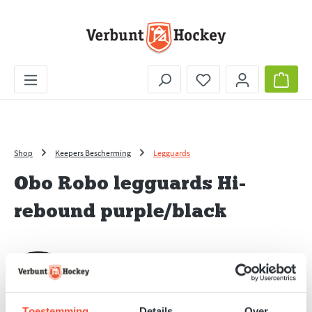
Ga naar de hoofdinhoud
Je hebt 0 items op je 
Wink
Shop
Keepers Bescherming
Legguards
Obo Robo legguards Hi-
rebound purple/black
Toestemming
Details
Over