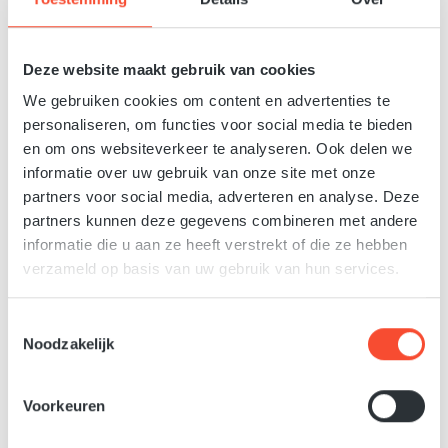
Afbeeldingengalerij overslaan
Deze website maakt gebruik van cookies
We gebruiken cookies om content en advertenties te
personaliseren, om functies voor social media te bieden
en om ons websiteverkeer te analyseren. Ook delen we
informatie over uw gebruik van onze site met onze
partners voor social media, adverteren en analyse. Deze
partners kunnen deze gegevens combineren met andere
informatie die u aan ze heeft verstrekt of die ze hebben
€ 579,00
Normale prijs:
verzameld op basis van uw gebruik van hun services.
Prijzen incl. BTW en excl. verzendkosten
Toestemmingsselectie
Noodzakelijk
Verwacht vanaf 03-02-2027
Selecteer
Maat
Voorkeuren
M
L