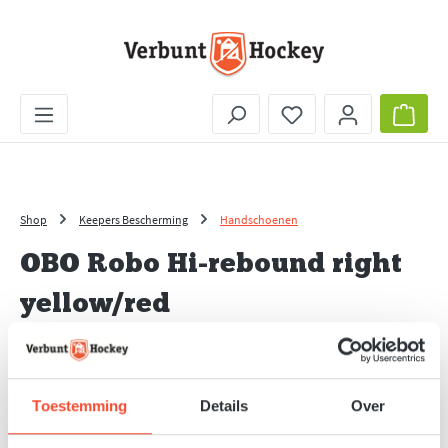
Ga naar de hoofdinhoud
Je hebt 0 items op je 
Wink
Shop
Keepers Bescherming
Handschoenen
OBO Robo Hi-rebound right
yellow/red
Toestemming
Details
Over