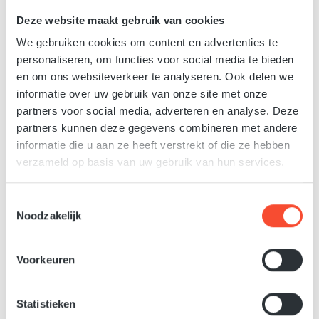
Afbeeldingengalerij overslaan
Deze website maakt gebruik van cookies
We gebruiken cookies om content en advertenties te
personaliseren, om functies voor social media te bieden
en om ons websiteverkeer te analyseren. Ook delen we
informatie over uw gebruik van onze site met onze
partners voor social media, adverteren en analyse. Deze
partners kunnen deze gegevens combineren met andere
informatie die u aan ze heeft verstrekt of die ze hebben
verzameld op basis van uw gebruik van hun services.
€ 181,00
Normale prijs:
Toestemmingsselectie
Prijzen incl. BTW en excl. verzendkosten
Noodzakelijk
Beschikbaar, levertijd 4-5 dagen
Voorkeuren
Producthoeveelheid: Voer de gewenste hoeveelh
In het winkelmandje
Statistieken