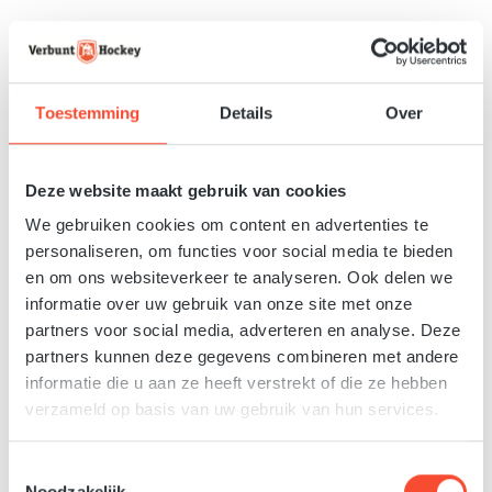
Toestemming
Details
Over
Deze website maakt gebruik van cookies
We gebruiken cookies om content en advertenties te
€ 19,00
Normale prijs:
personaliseren, om functies voor social media te bieden
Prijzen incl. BTW en excl. verzendkosten
en om ons websiteverkeer te analyseren. Ook delen we
informatie over uw gebruik van onze site met onze
partners voor social media, adverteren en analyse. Deze
Beschikbaar, levertijd 1-2 dagen
partners kunnen deze gegevens combineren met andere
informatie die u aan ze heeft verstrekt of die ze hebben
Producthoeveelheid: Voer de gewenste hoeveelh
verzameld op basis van uw gebruik van hun services.
In het winkelmandje
Toevoegen aan verlanglijst
Toestemmingsselectie
Noodzakelijk