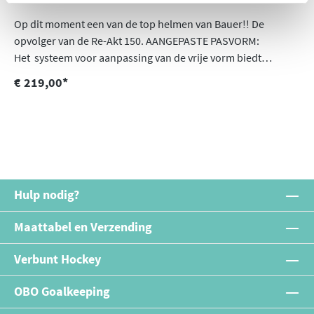
Op dit moment een van de top helmen van Bauer!! De
opvolger van de Re-Akt 150. AANGEPASTE PASVORM:
Het systeem voor aanpassing van de vrije vorm biedt
onafhankelijke aanpassing van de breedte en lengte
€ 219,00*
COMFORT: Comfort-pads voldoen aan uw hoofd voor
comfort en bescherming PRESTATIES: VTX-technologie, XRD-
schuim: gegoten, voering met meerdere dichtheden voor
maximale dekking; CSA, HECC, CE gecertificeerd
Hulp nodig?
Maattabel en Verzending
Verbunt Hockey
OBO Goalkeeping