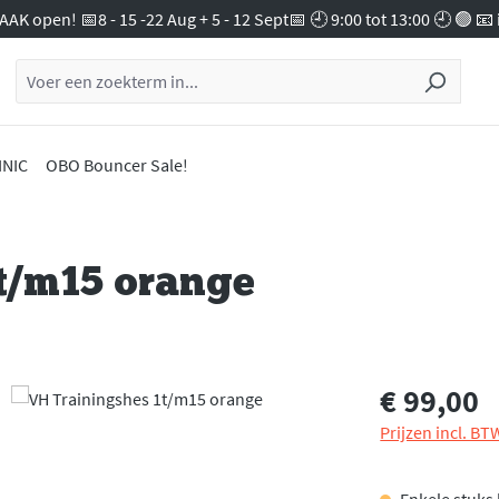
AAK open! 📅8 - 15 -22 Aug + 5 - 12 Sept📅 🕘 9:00 tot 13:00 🕘 🟢 
INIC
OBO Bouncer Sale!
t/m15 orange
€ 99,00
Normale prijs:
Prijzen incl. B