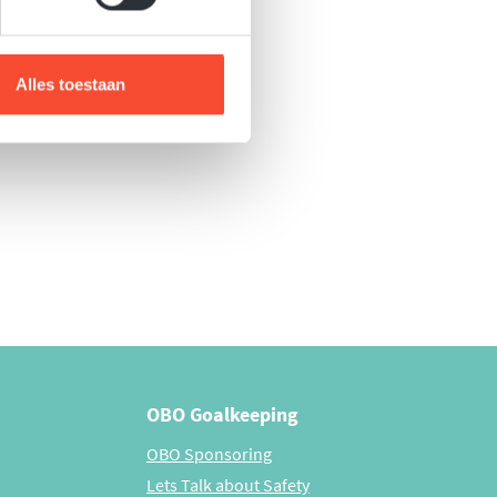
Alles toestaan
selectie trainingen.
OBO Goalkeeping
OBO Sponsoring
Lets Talk about Safety