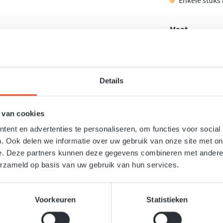
Enkele stuks 
Selecteer
Maat
S
M
Producthoe
Details
Toevoegen aan v
Productnumme
 van cookies
ent en advertenties te personaliseren, om functies voor social
. Ook delen we informatie over uw gebruik van onze site met on
e. Deze partners kunnen deze gegevens combineren met andere i
erzameld op basis van uw gebruik van hun services.
Voorkeuren
Statistieken