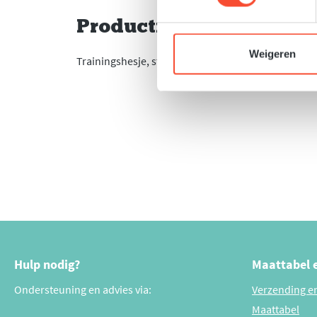
Productinformatie "VH 
Weigeren
Trainingshesje, stevig slijtvast materiaal dat prim
Hulp nodig?
Maattabel 
Ondersteuning en advies via:
Verzending e
Maattabel