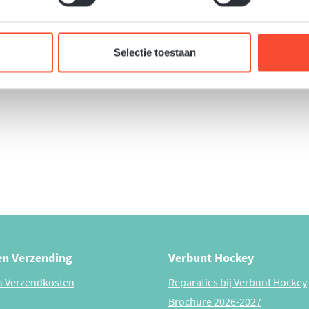
Trainingshes 1t/m15 orange"
Selectie toestaan
a bedrukt kan worden. 15 stuks, genummerd 1 t/m 15. Ideaal voor de 
en Verzending
Verbunt Hockey
n Verzendkosten
Reparaties bij Verbunt Hockey
Brochure 2026-2027