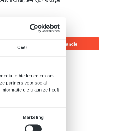
beschikbaar, levertijd 4-5 dagen
L
veelheid: Voer de gewenste hoeveelheid in o
In het winkelmandje
Over
erlanglijst
r:
899or-S
 media te bieden en om ons
ze partners voor social
nformatie die u aan ze heeft
Marketing